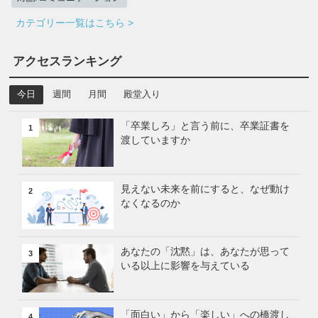
カテゴリー一覧はこちら >
アクセスランキング
今日
週間
月間
殿堂入り
「卒業しろ」と言う前に、卒業証書を
1
渡していますか
見えない未来を前にすると、なぜ動け
2
なくなるのか
あなたの「沈黙」は、あなたが思って
3
いる以上に影響を与えている
「面白い」から「楽しい」への橋渡し
4