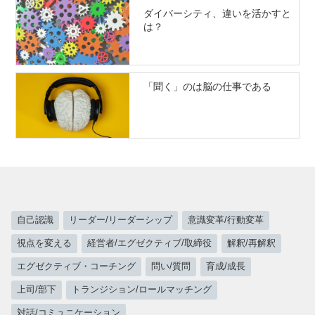
ダイバーシティ、違いを活かすと
は？
「聞く」のは脳の仕事である
自己認識
リーダー/リーダーシップ
意識変革/行動変革
視点を変える
経営者/エグゼクティブ/取締役
解釈/再解釈
エグゼクティブ・コーチング
問い/質問
育成/成長
上司/部下
トランジション/ロールマッチング
対話/コミュニケーション