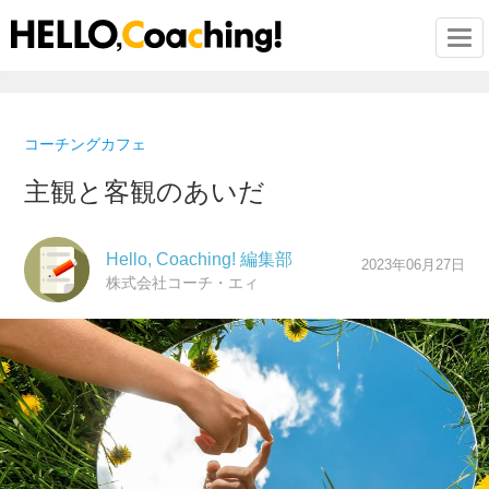
Togg
コーチングカフェ
主観と客観のあいだ
Hello, Coaching! 編集部
2023年06月27日
株式会社コーチ・エィ