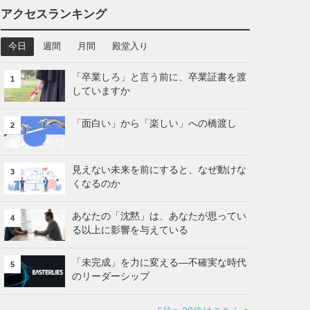
アクセスランキング
今日
週間
月間
殿堂入り
「卒業しろ」と言う前に、卒業証書を渡
1
していますか
「面白い」から「楽しい」への橋渡し
2
見えない未来を前にすると、なぜ動けな
3
くなるのか
あなたの「沈黙」は、あなたが思ってい
4
る以上に影響を与えている
「未完成」を力に変える—不確実な時代
5
のリーダーシップ