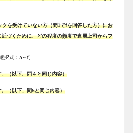
ックを受けていない方（問1でfを回答した方）にお
に近づくために、どの程度の頻度で直属上司からフ
選択式：a～f）
ます。（以下、問４と同じ内容）
ます。（以下、問5と同じ内容）