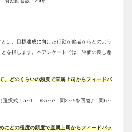
 有効回答数：200件
クとは、目標達成に向けた行動が他者からどのよう
ことを指します。本アンケートでは、評価の良し悪
けて、どのくらいの頻度で直属上司からフィードバ
択式：a～f, ※a～e：問2～5を回答,f：問6～
ためにどの程度の頻度で直属上司からフィードバッ