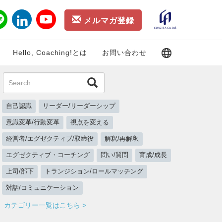
メルマガ登録
Hello, Coaching!とは
お問い合わせ
自己認識
リーダー/リーダーシップ
意識変革/行動変革
視点を変える
経営者/エグゼクティブ/取締役
解釈/再解釈
エグゼクティブ・コーチング
問い/質問
育成/成長
上司/部下
トランジション/ロールマッチング
対話/コミュニケーション
カテゴリー一覧はこちら >