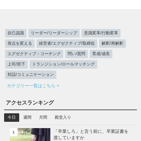
自己認識
リーダー/リーダーシップ
意識変革/行動変革
視点を変える
経営者/エグゼクティブ/取締役
解釈/再解釈
エグゼクティブ・コーチング
問い/質問
育成/成長
上司/部下
トランジション/ロールマッチング
対話/コミュニケーション
カテゴリー一覧はこちら >
アクセスランキング
今日
週間
月間
殿堂入り
「卒業しろ」と言う前に、卒業証書を
1
渡していますか