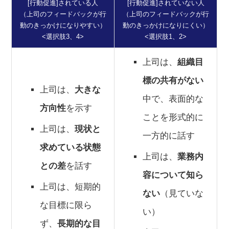
[行動促進]されている人
[行動促進]されていない人
（上司のフィードバックが行
（上司のフィードバックが行
動のきっかけになりやすい）
動のきっかけになりにくい）
<選択肢3、4>
<選択肢1、2>
上司は、
組織目
標の共有がない
上司は、
大きな
中で、表面的な
方向性
を示す
ことを形式的に
上司は、
現状と
一方的に話す
求めている状態
上司は、
業務内
との差
を話す
容について知ら
上司は、短期的
ない
（見ていな
な目標に限ら
い）
ず、
長期的な目