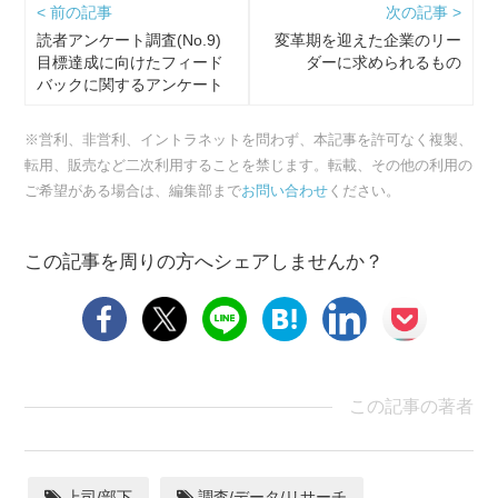
< 前の記事
次の記事 >
読者アンケート調査(No.9)
変革期を迎えた企業のリー
目標達成に向けたフィード
ダーに求められるもの
バックに関するアンケート
調査
※営利、非営利、イントラネットを問わず、本記事を許可なく複製、
転用、販売など二次利用することを禁じます。転載、その他の利用の
ご希望がある場合は、編集部まで
お問い合わせ
ください。
この記事を周りの方へシェアしませんか？
この記事の著者
上司/部下
調査/データ/リサーチ