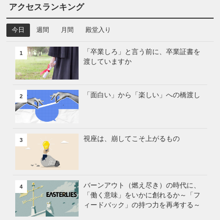
アクセスランキング
今日
週間
月間
殿堂入り
「卒業しろ」と言う前に、卒業証書を
1
渡していますか
「面白い」から「楽しい」への橋渡し
2
視座は、崩してこそ上がるもの
3
バーンアウト（燃え尽き）の時代に、
4
「働く意味」をいかに創れるか～「フ
ィードバック」の持つ力を再考する～