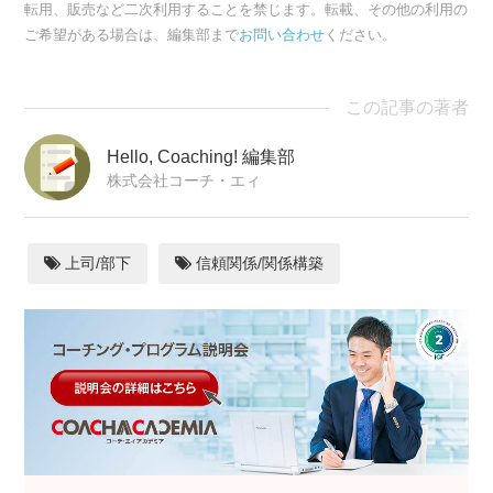
転用、販売など二次利用することを禁じます。転載、その他の利用の
ご希望がある場合は、編集部まで
お問い合わせ
ください。
この記事の著者
Hello, Coaching! 編集部
株式会社コーチ・エィ
上司/部下
信頼関係/関係構築