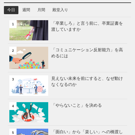
今日
週間
月間
殿堂入り
「卒業しろ」と言う前に、卒業証書を
1
渡していますか
「コミュニケーション反射能力」を高
2
めるには
見えない未来を前にすると、なぜ動け
3
なくなるのか
「やらないこと」を決める
4
「面白い」から「楽しい」への橋渡し
5