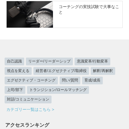
コーチングの実技試験で大事なこ
と
自己認識
リーダー/リーダーシップ
意識変革/行動変革
視点を変える
経営者/エグゼクティブ/取締役
解釈/再解釈
エグゼクティブ・コーチング
問い/質問
育成/成長
上司/部下
トランジション/ロールマッチング
対話/コミュニケーション
カテゴリー一覧はこちら >
アクセスランキング