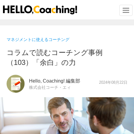
Togg
マネジメントに使えるコーチング
コラムで読むコーチング事例
（103）「余白」の力
Hello, Coaching! 編集部
2024年08月22日
株式会社コーチ・エィ