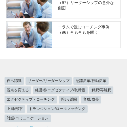
（97）リーダーシップの意外な
側面
コラムで読むコーチング事例
（96）そもそもを問う
自己認識
リーダー/リーダーシップ
意識変革/行動変革
視点を変える
経営者/エグゼクティブ/取締役
解釈/再解釈
エグゼクティブ・コーチング
問い/質問
育成/成長
上司/部下
トランジション/ロールマッチング
対話/コミュニケーション