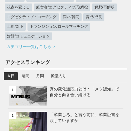
視点を変える
経営者/エグゼクティブ/取締役
解釈/再解釈
エグゼクティブ・コーチング
問い/質問
育成/成長
上司/部下
トランジション/ロールマッチング
対話/コミュニケーション
カテゴリー一覧はこちら >
アクセスランキング
今日
週間
月間
殿堂入り
真の変化適応力とは：「メタ認知」で
1
自分と向き合い続ける
「卒業しろ」と言う前に、卒業証書を
2
渡していますか