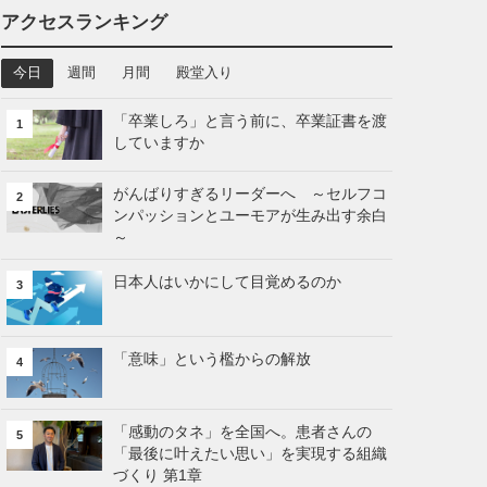
アクセスランキング
今日
週間
月間
殿堂入り
「卒業しろ」と言う前に、卒業証書を渡
1
していますか
がんばりすぎるリーダーへ ～セルフコ
2
ンパッションとユーモアが生み出す余白
～
日本人はいかにして目覚めるのか
3
「意味」という檻からの解放
4
「感動のタネ」を全国へ。患者さんの
5
「最後に叶えたい思い」を実現する組織
づくり 第1章