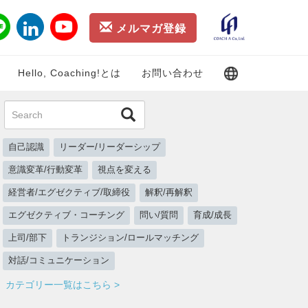
メルマガ登録
Hello, Coaching!とは
お問い合わせ
自己認識
リーダー/リーダーシップ
意識変革/行動変革
視点を変える
経営者/エグゼクティブ/取締役
解釈/再解釈
エグゼクティブ・コーチング
問い/質問
育成/成長
上司/部下
トランジション/ロールマッチング
対話/コミュニケーション
カテゴリー一覧はこちら >