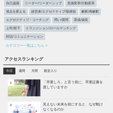
自己認識
リーダー/リーダーシップ
意識変革/行動変革
視点を変える
経営者/エグゼクティブ/取締役
解釈/再解釈
エグゼクティブ・コーチング
問い/質問
育成/成長
上司/部下
トランジション/ロールマッチング
対話/コミュニケーション
カテゴリー一覧はこちら >
アクセスランキング
今日
週間
月間
殿堂入り
「卒業しろ」と言う前に、卒業証書を
1
渡していますか
見えない未来を前にすると、なぜ動け
2
なくなるのか