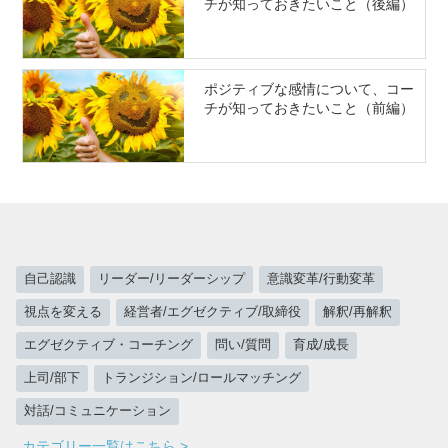
チが知っておきたいこと（後編）
ポジティブな感情について、コー
チが知っておきたいこと（前編）
自己認識
リーダー/リーダーシップ
意識変革/行動変革
視点を変える
経営者/エグゼクティブ/取締役
解釈/再解釈
エグゼクティブ・コーチング
問い/質問
育成/成長
上司/部下
トランジション/ロールマッチング
対話/コミュニケーション
カテゴリー一覧はこちら >