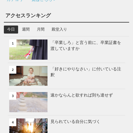
アクセスランキング
今日
週間
月間
殿堂入り
「卒業しろ」と言う前に、卒業証書を
1
渡していますか
「好きにやりなさい」に付いている注
2
釈
速かならんと欲すれば則ち達せず
3
見られている自分に気づく
4