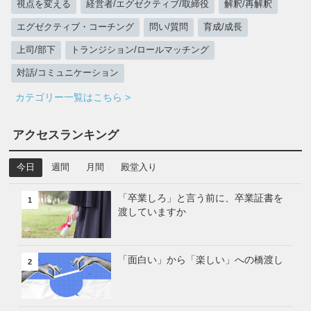
視点を変える
経営者/エグゼクティブ/取締役
解釈/再解釈
エグゼクティブ・コーチング
問い/質問
育成/成長
上司/部下
トランジション/ロールマッチング
対話/コミュニケーション
カテゴリー一覧はこちら >
アクセスランキング
今日
週間
月間
殿堂入り
「卒業しろ」と言う前に、卒業証書を
1
渡していますか
「面白い」から「楽しい」への橋渡し
2