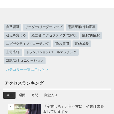
自己認識
リーダー/リーダーシップ
意識変革/行動変革
視点を変える
経営者/エグゼクティブ/取締役
解釈/再解釈
エグゼクティブ・コーチング
問い/質問
育成/成長
上司/部下
トランジション/ロールマッチング
対話/コミュニケーション
カテゴリー一覧はこちら >
アクセスランキング
今日
週間
月間
殿堂入り
「卒業しろ」と言う前に、卒業証書を
1
渡していますか