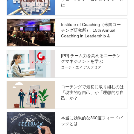
は
Institute of Coaching（米国コー
チング研究所）: 15th Annual
Coaching in Leadership &
Healthcare Conference 参加&研
究発表レポート
[PR] チーム力を高めるコーチン
グマネジメントを学ぶ
コーチ・エィ アカデミア
コーチングで最初に取り組むのは
「現実的な自己」か「理想的な自
己」か？
本当に効果的な360度フィードバ
ックとは