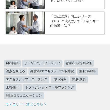
ト」はすべての基礎！
「自己認識」向上シリーズ
（13） 〜あなたの「エネルギー
の源泉」は？
自己認識
リーダー/リーダーシップ
意識変革/行動変革
視点を変える
経営者/エグゼクティブ/取締役
解釈/再解釈
エグゼクティブ・コーチング
問い/質問
育成/成長
上司/部下
トランジション/ロールマッチング
対話/コミュニケーション
カテゴリー一覧はこちら >