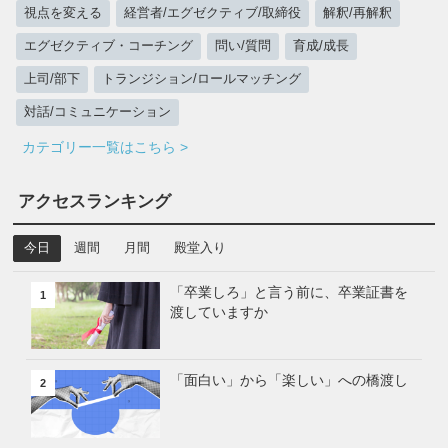
視点を変える
経営者/エグゼクティブ/取締役
解釈/再解釈
エグゼクティブ・コーチング
問い/質問
育成/成長
上司/部下
トランジション/ロールマッチング
対話/コミュニケーション
カテゴリー一覧はこちら >
アクセスランキング
今日
週間
月間
殿堂入り
「卒業しろ」と言う前に、卒業証書を
1
渡していますか
「面白い」から「楽しい」への橋渡し
2