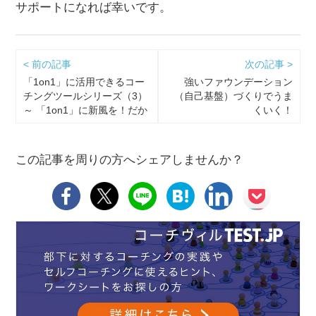
サポートになれば幸いです。
< 前の記事
次の記事 >
「1on1」に活用できるコー
強いファウンデーション
チングツールシリーズ（3）
（自己基盤）づくりでうま
～ 「1on1」に新風を！だか
くいく！
ら対話が広がる。
この記事を周りの方へシェアしませんか？