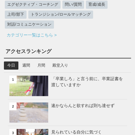
エグゼクティブ・コーチング
問い/質問
育成/成長
上司/部下
トランジション/ロールマッチング
対話/コミュニケーション
カテゴリー一覧はこちら >
アクセスランキング
今日
週間
月間
殿堂入り
「卒業しろ」と言う前に、卒業証書を
1
渡していますか
速かならんと欲すれば則ち達せず
2
見られている自分に気づく
3