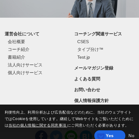
運営会社について
コーチング関連サービス
会社概要
CSES
コーチ紹介
タイプ分け™
書籍紹介
Test.jp
法人向けサービス
メールマガジン登録
個人向けサービス
よくある質問
お問い合わせ
個人情報保護方針
利便性向上、利用分析および広告配信などのために、当社のウェブサイト
ではCookieを使用しています。継続してWebサイトをご覧いただくために
コーチ・エィの運営するコーチングの情報ポータルサイト Hello, Coaching（ハロー,
は
当社の個人情報に関する同意事項
にご同意いただく必要があります。
コーチング!）
Yes
No
©
COACH A Co., Ltd.
All Rights Reserved.