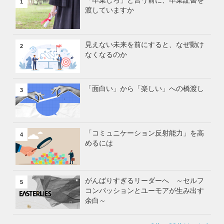
「卒業しろ」と言う前に、卒業証書を
1
渡していますか
見えない未来を前にすると、なぜ動け
2
なくなるのか
「面白い」から「楽しい」への橋渡し
3
「コミュニケーション反射能力」を高
4
めるには
がんばりすぎるリーダーへ ～セルフ
5
コンパッションとユーモアが生み出す
余白～