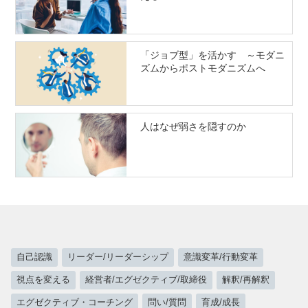
「ジョブ型」を活かす ～モダニ
ズムからポストモダニズムへ
人はなぜ弱さを隠すのか
自己認識
リーダー/リーダーシップ
意識変革/行動変革
視点を変える
経営者/エグゼクティブ/取締役
解釈/再解釈
エグゼクティブ・コーチング
問い/質問
育成/成長