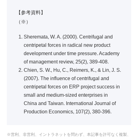
【参考資料】
（※）
Sheremata, W. A. (2000). Centrifugal and
centripetal forces in radical new product
development under time pressure. Academy
of management review, 25(2), 389-408.
Chien, S. W., Hu, C., Reimers, K., & Lin, J. S.
(2007). The influence of centrifugal and
centripetal forces on ERP project success in
small and medium-sized enterprises in
China and Taiwan. International Journal of
Production Economics, 107(2), 380-396.
※営利、非営利、イントラネットを問わず、本記事を許可なく複製、