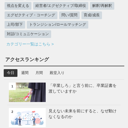
視点を変える
経営者/エグゼクティブ/取締役
解釈/再解釈
エグゼクティブ・コーチング
問い/質問
育成/成長
上司/部下
トランジション/ロールマッチング
対話/コミュニケーション
カテゴリー一覧はこちら >
アクセスランキング
今日
週間
月間
殿堂入り
「卒業しろ」と言う前に、卒業証書を
1
渡していますか
見えない未来を前にすると、なぜ動け
2
なくなるのか