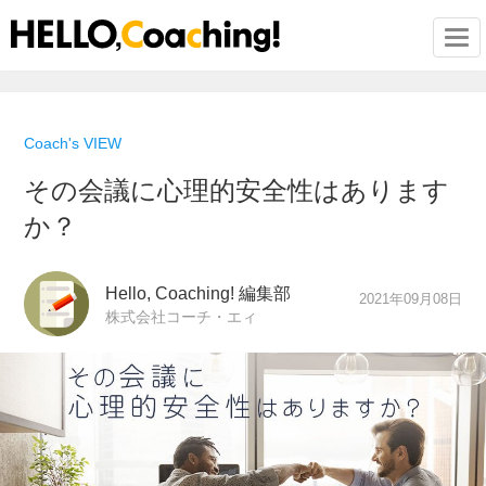
Togg
Coach's VIEW
その会議に心理的安全性はあります
か？
Hello, Coaching! 編集部
2021年09月08日
株式会社コーチ・エィ