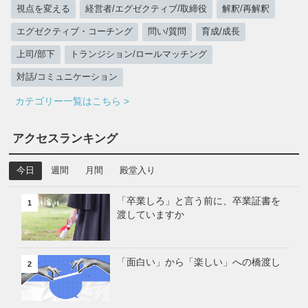
視点を変える
経営者/エグゼクティブ/取締役
解釈/再解釈
エグゼクティブ・コーチング
問い/質問
育成/成長
上司/部下
トランジション/ロールマッチング
対話/コミュニケーション
カテゴリー一覧はこちら >
アクセスランキング
今日
週間
月間
殿堂入り
「卒業しろ」と言う前に、卒業証書を
1
渡していますか
「面白い」から「楽しい」への橋渡し
2