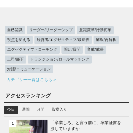
自己認識
リーダー/リーダーシップ
意識変革/行動変革
視点を変える
経営者/エグゼクティブ/取締役
解釈/再解釈
エグゼクティブ・コーチング
問い/質問
育成/成長
上司/部下
トランジション/ロールマッチング
対話/コミュニケーション
カテゴリー一覧はこちら >
アクセスランキング
今日
週間
月間
殿堂入り
「卒業しろ」と言う前に、卒業証書を
1
渡していますか