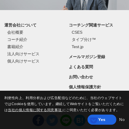
運営会社について
コーチング関連サービス
会社概要
CSES
コーチ紹介
タイプ分け™
書籍紹介
Test.jp
法人向けサービス
メールマガジン登録
個人向けサービス
よくある質問
お問い合わせ
個人情報保護方針
利便性向上、利用分析および広告配信などのために、当社のウェブサイト
ではCookieを使用しています。継続してWebサイトをご覧いただくために
コーチ・エィの運営するコーチングの情報ポータルサイト Hello, Coaching（ハロー,
は
当社の個人情報に関する同意事項
にご同意いただく必要があります。
コーチング!）
Yes
No
©
COACH A Co., Ltd.
All Rights Reserved.