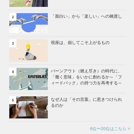
「面白い」から「楽しい」への橋渡し
2
視座は、崩してこそ上がるもの
3
バーンアウト（燃え尽き）の時代に、
4
「働く意味」をいかに創れるか～「フ
ィードバック」の持つ力を再考する～
なぜ人は「その言葉」に惹きつけられ
5
るのか
6位〜20位はこちら >