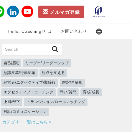
メルマガ登録
Hello, Coaching!とは
お問い合わせ
自己認識
リーダー/リーダーシップ
意識変革/行動変革
視点を変える
経営者/エグゼクティブ/取締役
解釈/再解釈
エグゼクティブ・コーチング
問い/質問
育成/成長
上司/部下
トランジション/ロールマッチング
対話/コミュニケーション
カテゴリー一覧はこちら >