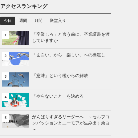
アクセスランキング
今日
週間
月間
殿堂入り
「卒業しろ」と言う前に、卒業証書を渡
1
していますか
「面白い」から「楽しい」への橋渡し
2
「意味」という檻からの解放
3
「やらないこと」を決める
4
がんばりすぎるリーダーへ ～セルフコ
5
ンパッションとユーモアが生み出す余白
～