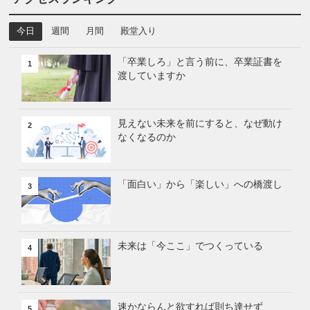
今日
週間
月間
殿堂入り
「卒業しろ」と言う前に、卒業証書を
1
渡していますか
見えない未来を前にすると、なぜ動け
2
なくなるのか
「面白い」から「楽しい」への橋渡し
3
未来は「今ここ」でつくっている
4
速かならんと欲すれば則ち達せず
5