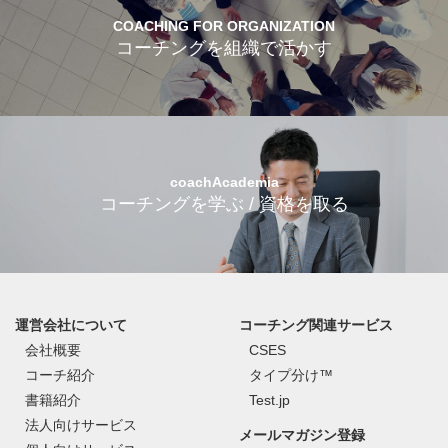
COACHING FOR ORGANIZATION
コーチングを組織で活かす
coachAcademia
コーチングを学ぶ / 資格を取る
運営会社について
コーチング関連サービス
会社概要
CSES
コーチ紹介
タイプ分け™
書籍紹介
Test.jp
法人向けサービス
メールマガジン登録