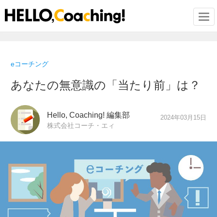
Togg
eコーチング
あなたの無意識の「当たり前」は？
Hello, Coaching! 編集部
2024年03月15日
株式会社コーチ・エィ