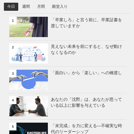
今日
週間
月間
殿堂入り
「卒業しろ」と言う前に、卒業証書を
1
渡していますか
見えない未来を前にすると、なぜ動け
2
なくなるのか
「面白い」から「楽しい」への橋渡し
3
あなたの「沈黙」は、あなたが思って
4
いる以上に影響を与えている
「未完成」を力に変える—不確実な時
5
代のリーダーシップ