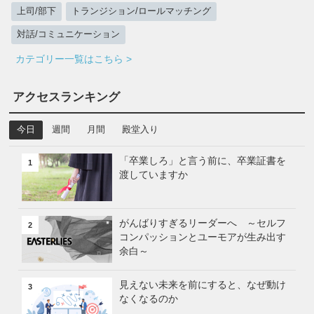
上司/部下
トランジション/ロールマッチング
対話/コミュニケーション
カテゴリー一覧はこちら >
アクセスランキング
今日
週間
月間
殿堂入り
「卒業しろ」と言う前に、卒業証書を
1
渡していますか
がんばりすぎるリーダーへ ～セルフ
2
コンパッションとユーモアが生み出す
余白～
見えない未来を前にすると、なぜ動け
3
なくなるのか