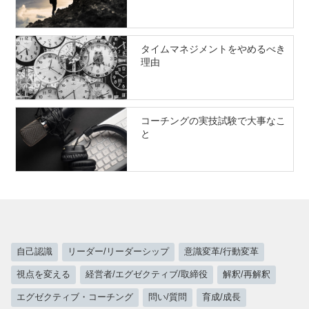
タイムマネジメントをやめるべき
理由
コーチングの実技試験で大事なこ
と
自己認識
リーダー/リーダーシップ
意識変革/行動変革
視点を変える
経営者/エグゼクティブ/取締役
解釈/再解釈
エグゼクティブ・コーチング
問い/質問
育成/成長