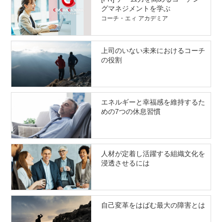
グマネジメントを学ぶ
コーチ・エィ アカデミア
上司のいない未来におけるコーチ
の役割
エネルギーと幸福感を維持するた
めの7つの休息習慣
人材が定着し活躍する組織文化を
浸透させるには
自己変革をはばむ最大の障害とは