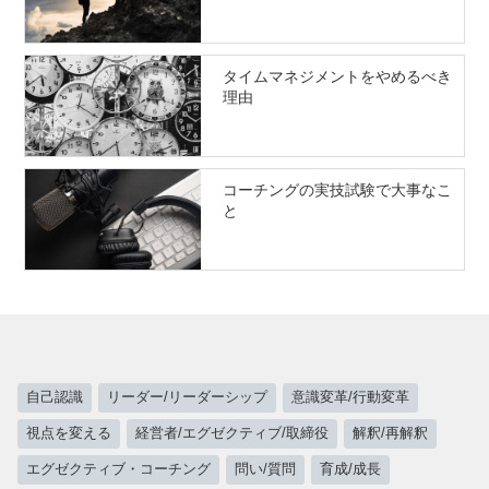
タイムマネジメントをやめるべき
理由
コーチングの実技試験で大事なこ
と
自己認識
リーダー/リーダーシップ
意識変革/行動変革
視点を変える
経営者/エグゼクティブ/取締役
解釈/再解釈
エグゼクティブ・コーチング
問い/質問
育成/成長