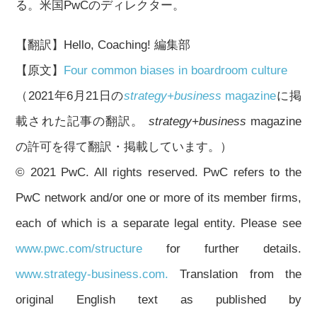
る。米国PwCのディレクター。
【翻訳】Hello, Coaching! 編集部
【原文】
Four common biases in boardroom culture
（2021年6月21日の
strategy+business
magazine
に掲
載された記事の翻訳。
strategy+business
magazine
の許可を得て翻訳・掲載しています。）
© 2021 PwC. All rights reserved. PwC refers to the
PwC network and/or one or more of its member firms,
each of which is a separate legal entity. Please see
www.pwc.com/structure
for further details.
www.strategy-business.com.
Translation from the
original English text as published by