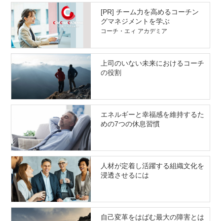
[PR] チーム力を高めるコーチン
グマネジメントを学ぶ
コーチ・エィ アカデミア
上司のいない未来におけるコーチ
の役割
エネルギーと幸福感を維持するた
めの7つの休息習慣
人材が定着し活躍する組織文化を
浸透させるには
自己変革をはばむ最大の障害とは