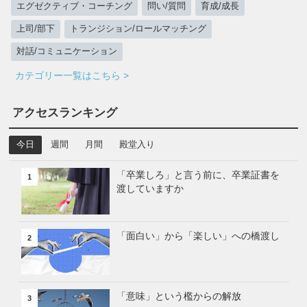
エグゼクティブ・コーチング
問い/質問
育成/成長
上司/部下
トランジション/ロールマッチング
対話/コミュニケーション
カテゴリー一覧はこちら >
アクセスランキング
今日
週間
月間
殿堂入り
「卒業しろ」と言う前に、卒業証書を
1
渡していますか
「面白い」から「楽しい」への橋渡し
2
「意味」という檻からの解放
3