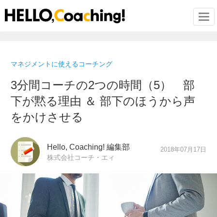
Togg
マネジメントに使えるコーチング
3分間コーチの2つの時間（5） 部
下が黙る理由 ＆ 部下のほうから声
をかけさせる
Hello, Coaching! 編集部
2018年07月17日
株式会社コーチ・エィ