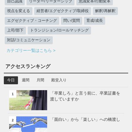
自己認識
リーダー/リーダーシップ
意識変革/行動変革
視点を変える
経営者/エグゼクティブ/取締役
解釈/再解釈
エグゼクティブ・コーチング
問い/質問
育成/成長
上司/部下
トランジション/ロールマッチング
対話/コミュニケーション
カテゴリー一覧はこちら >
アクセスランキング
今日
週間
月間
殿堂入り
「卒業しろ」と言う前に、卒業証書を
1
渡していますか
「面白い」から「楽しい」への橋渡し
2