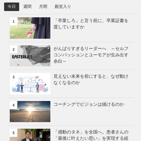
今日
週間
月間
殿堂入り
「卒業しろ」と言う前に、卒業証書を
1
渡していますか
がんばりすぎるリーダーへ ～セルフ
2
コンパッションとユーモアが生み出す
余白～
見えない未来を前にすると、なぜ動け
3
なくなるのか
コーチングでビジョンは描けるのか
4
「感動のタネ」を全国へ。患者さんの
5
「最後に叶えたい思い」を実現する組