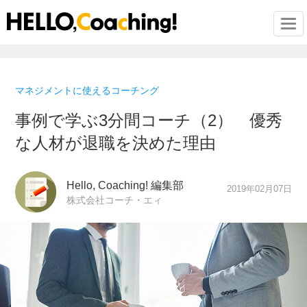
Togg
マネジメントに使えるコーチング
事例で学ぶ3分間コーチ（2） 優秀
な人材が退職を決めた理由
Hello, Coaching! 編集部
2019年02月07日
株式会社コーチ・エィ