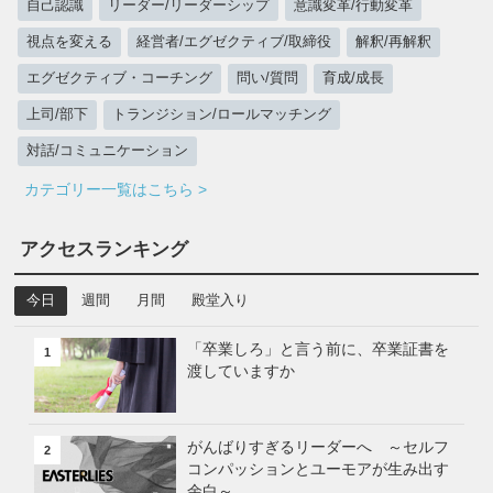
自己認識
リーダー/リーダーシップ
意識変革/行動変革
視点を変える
経営者/エグゼクティブ/取締役
解釈/再解釈
エグゼクティブ・コーチング
問い/質問
育成/成長
上司/部下
トランジション/ロールマッチング
対話/コミュニケーション
カテゴリー一覧はこちら >
アクセスランキング
今日
週間
月間
殿堂入り
「卒業しろ」と言う前に、卒業証書を
1
渡していますか
がんばりすぎるリーダーへ ～セルフ
2
コンパッションとユーモアが生み出す
余白～