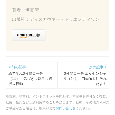
著者：伊藤 守
出版社：ディスカヴァー・トゥエンティワン
< 前の記事
次の記事 >
絵で学ぶ3分間コーチ
3分間コーチ エッセンシャ
（11） 気づき→熟考→選
ル（24） That's it！ それ
択→行動
だよ！
※営利、非営利、イントラネットを問わず、本記事を許可なく複製、
転用、販売など二次利用することを禁じます。転載、その他の利用の
ご希望がある場合は、編集部まで
お問い合わせ
ください。