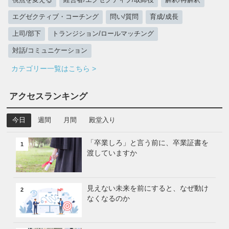
視点を変える
経営者/エグゼクティブ/取締役
解釈/再解釈
エグゼクティブ・コーチング
問い/質問
育成/成長
上司/部下
トランジション/ロールマッチング
対話/コミュニケーション
カテゴリー一覧はこちら >
アクセスランキング
今日
週間
月間
殿堂入り
「卒業しろ」と言う前に、卒業証書を
1
渡していますか
見えない未来を前にすると、なぜ動け
2
なくなるのか