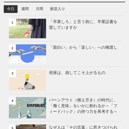
今日
週間
月間
殿堂入り
「卒業しろ」と言う前に、卒業証書を
1
渡していますか
「面白い」から「楽しい」への橋渡し
2
視座は、崩してこそ上がるもの
3
バーンアウト（燃え尽き）の時代に、
4
「働く意味」をいかに創れるか～「フ
ィードバック」の持つ力を再考する～
なぜ人は「その言葉」に惹きつけられ
5