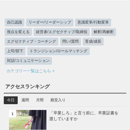
自己認識
リーダー/リーダーシップ
意識変革/行動変革
視点を変える
経営者/エグゼクティブ/取締役
解釈/再解釈
エグゼクティブ・コーチング
問い/質問
育成/成長
上司/部下
トランジション/ロールマッチング
対話/コミュニケーション
カテゴリー一覧はこちら >
アクセスランキング
今日
週間
月間
殿堂入り
「卒業しろ」と言う前に、卒業証書を
1
渡していますか