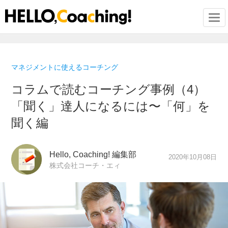
Togg
マネジメントに使えるコーチング
コラムで読むコーチング事例（4）
「聞く」達人になるには〜「何」を
聞く編
Hello, Coaching! 編集部
2020年10月08日
株式会社コーチ・エィ