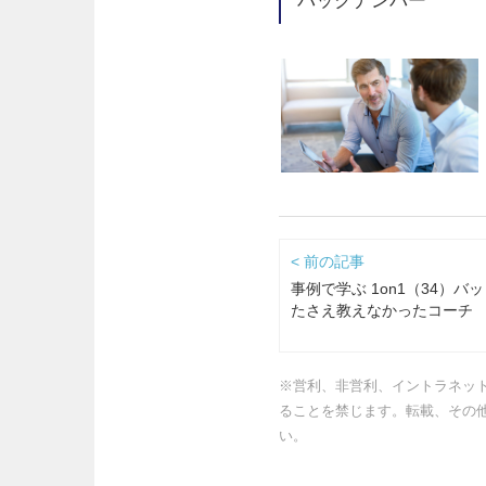
バックナンバー
< 前の記事
事例で学ぶ 1on1（34）バ
たさえ教えなかったコーチ
※営利、非営利、イントラネッ
ることを禁じます。転載、その
い。