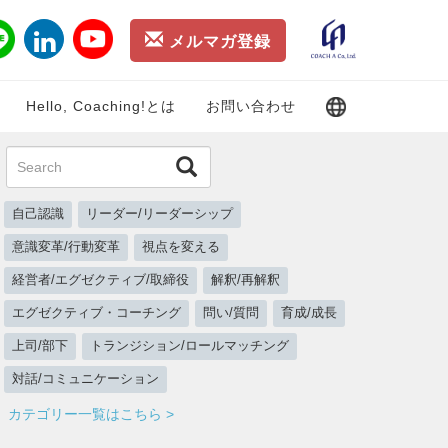
メルマガ登録
Hello, Coaching!とは
お問い合わせ
自己認識
リーダー/リーダーシップ
意識変革/行動変革
視点を変える
経営者/エグゼクティブ/取締役
解釈/再解釈
エグゼクティブ・コーチング
問い/質問
育成/成長
上司/部下
トランジション/ロールマッチング
対話/コミュニケーション
カテゴリー一覧はこちら >