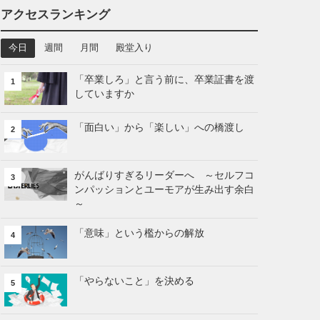
アクセスランキング
今日
週間
月間
殿堂入り
「卒業しろ」と言う前に、卒業証書を渡
1
していますか
「面白い」から「楽しい」への橋渡し
2
がんばりすぎるリーダーへ ～セルフコ
3
ンパッションとユーモアが生み出す余白
～
「意味」という檻からの解放
4
「やらないこと」を決める
5