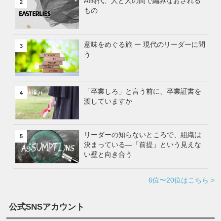
AI時代、人と人の間で編みなおされる
2
もの
意味をめぐる旅 ー 現代のリーダーに問
3
う
「卒業しろ」と言う前に、卒業証書を
4
渡していますか
リーダーの知らないところで、組織は
5
決まっている―「前提」という見えな
い壁と向き合う
6位〜20位はこちら >
公式SNSアカウント