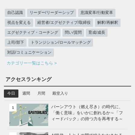
自己認識
リーダー/リーダーシップ
意識変革/行動変革
視点を変える
経営者/エグゼクティブ/取締役
解釈/再解釈
エグゼクティブ・コーチング
問い/質問
育成/成長
上司/部下
トランジション/ロールマッチング
対話/コミュニケーション
カテゴリー一覧はこちら >
アクセスランキング
今日
週間
月間
殿堂入り
バーンアウト（燃え尽き）の時代に、
1
「働く意味」をいかに創れるか～「フ
ィードバック」の持つ力を再考する～