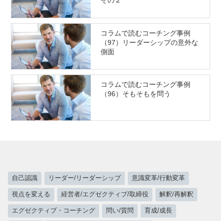
その２
コラムで読むコーチング事例
（97）リーダーシップの意外な
側面
コラムで読むコーチング事例
（96）そもそもを問う
自己認識
リーダー/リーダーシップ
意識変革/行動変革
視点を変える
経営者/エグゼクティブ/取締役
解釈/再解釈
エグゼクティブ・コーチング
問い/質問
育成/成長