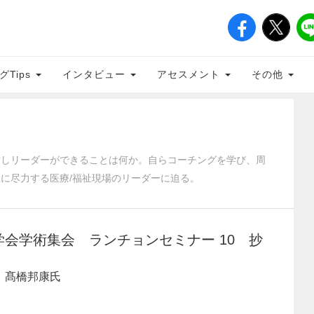
グTips
インタビュー
アセスメント
その他
対しリーダーができることは何か。自らコーチングを学び、周
に尽力する医療/福祉現場のリーダーに迫る。
学会学術集会 ランチョンセミナー 10 抄
 髙橋邦康氏