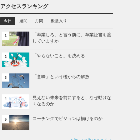
アクセスランキング
今日
週間
月間
殿堂入り
「卒業しろ」と言う前に、卒業証書を渡
1
していますか
「やらないこと」を決める
2
「意味」という檻からの解放
3
見えない未来を前にすると、なぜ動けな
4
くなるのか
コーチングでビジョンは描けるのか
5