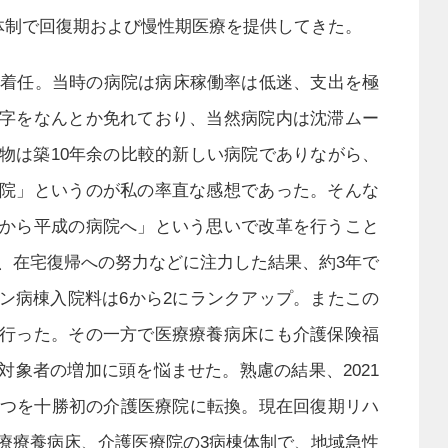
体制で回復期および慢性期医療を提供してきた。
して着任。当時の病院は病床稼働率は低迷、支出を極
字をなんとか免れており、当然病院内は沈滞ムー
物は築10年余の比較的新しい病院でありながら、
院」というのが私の率直な感想であった。そんな
から平成の病院へ」という思いで改革を行うこと
、在宅復帰への努力などに注力した結果、約3年で
ン病棟入院料は6から2にランクアップ。またこの
行った。その一方で医療療養病床にも介護保険福
対象者の増加に頭を悩ませた。熟慮の結果、2021
一つを十勝初の介護医療院に転換。現在回復期リハ
療療養病床、介護医療院の3病棟体制で、地域急性