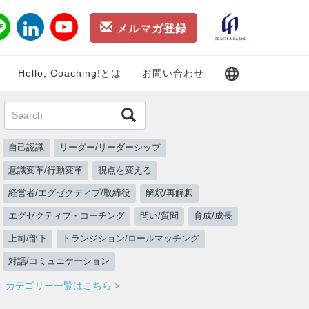
メルマガ登録
Hello, Coaching!とは
お問い合わせ
自己認識
リーダー/リーダーシップ
意識変革/行動変革
視点を変える
経営者/エグゼクティブ/取締役
解釈/再解釈
エグゼクティブ・コーチング
問い/質問
育成/成長
上司/部下
トランジション/ロールマッチング
対話/コミュニケーション
カテゴリー一覧はこちら >