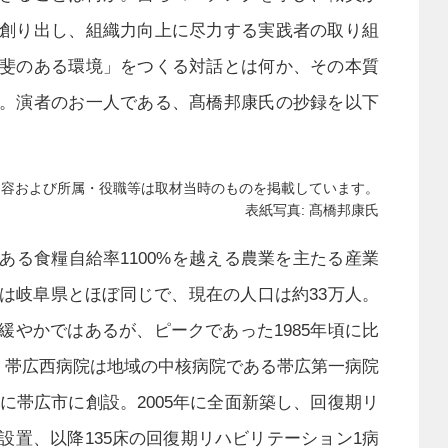
創り出し、組織力向上に尽力する実践者の取り組
斐のある環境」をつくる対話とは何か、その本質
。演者のお一人である、髙橋邦康氏の抄録を以下
内容および所属・役職等は取材当時のものを掲載しています。
表紙写真: 髙橋邦康氏
ある食糧自給率1100%を越える農業を主たる産業
は岐阜県とほぼ同じで、現在の人口は約33万人。
緩やかではあるが、ピークであった1985年頃に比
。帯広西病院は地域の中核病院である帯広第一病院
年に帯広市に創設。2005年に全面新築し、回復期リ
設置、以降135床の回復期リハビリテーション1病