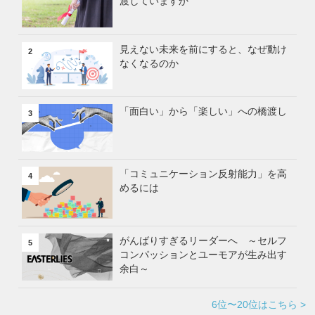
渡していますか
見えない未来を前にすると、なぜ動け
2
なくなるのか
「面白い」から「楽しい」への橋渡し
3
「コミュニケーション反射能力」を高
4
めるには
がんばりすぎるリーダーへ ～セルフ
5
コンパッションとユーモアが生み出す
余白～
6位〜20位はこちら >