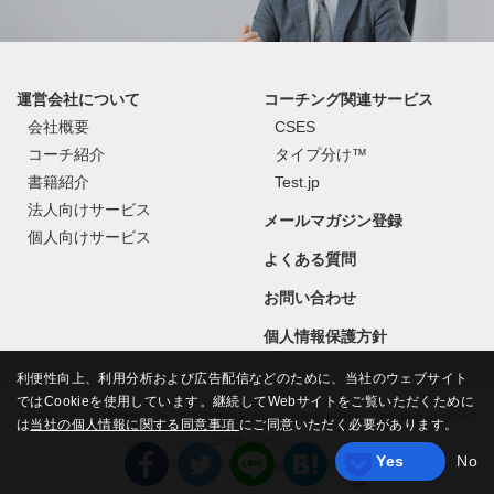
運営会社について
コーチング関連サービス
会社概要
CSES
コーチ紹介
タイプ分け™
書籍紹介
Test.jp
法人向けサービス
メールマガジン登録
個人向けサービス
よくある質問
お問い合わせ
個人情報保護方針
利便性向上、利用分析および広告配信などのために、当社のウェブサイト
ではCookieを使用しています。継続してWebサイトをご覧いただくために
コーチ・エィの運営するコーチングの情報ポータルサイト Hello, Coaching（ハロー,
は
当社の個人情報に関する同意事項
にご同意いただく必要があります。
コーチング!）
Yes
No
©
COACH A Co., Ltd.
All Rights Reserved.