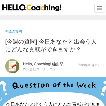
Togg
今週の質問
[今週の質問] 今日あなたと出会う人
にどんな貢献ができますか？
Hello, Coaching! 編集部
2019年08月11日
株式会社コーチ・エィ
今日あなたと出会う人に
どんな貢献ができま