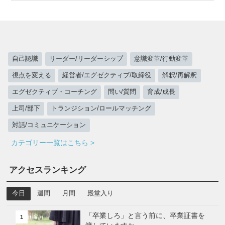
自己認識
リーダー/リーダーシップ
意識変革/行動変革
視点を変える
経営者/エグゼクティブ/取締役
解釈/再解釈
エグゼクティブ・コーチング
問い/質問
育成/成長
上司/部下
トランジション/ロールマッチング
対話/コミュニケーション
カテゴリー一覧はこちら >
アクセスランキング
今日
週間
月間
殿堂入り
「卒業しろ」と言う前に、卒業証書を
1