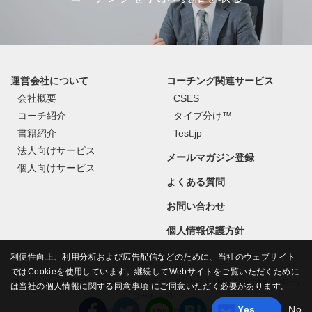
運営会社について
コーチング関連サービス
会社概要
CSES
コーチ紹介
タイプ分け™
書籍紹介
Test.jp
法人向けサービス
メールマガジン登録
個人向けサービス
よくある質問
お問い合わせ
個人情報保護方針
利便性向上、利用分析および広告配信などのために、当社のウェブサイト
ではCookieを使用しています。継続してWebサイトをご覧いただくために
コーチ・エィの運営するコーチングの情報ポータルサイト Hello, Coaching（ハロー,
は
当社の個人情報に関する同意事項
にご同意いただく必要があります。
コーチング!）
Yes
No
©
COACH A Co., Ltd.
All Rights Reserved.