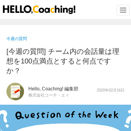
Togg
今週の質問
[今週の質問] チーム内の会話量は理
想を100点満点とすると何点です
か？
Hello, Coaching! 編集部
2020年02月16日
株式会社コーチ・エィ