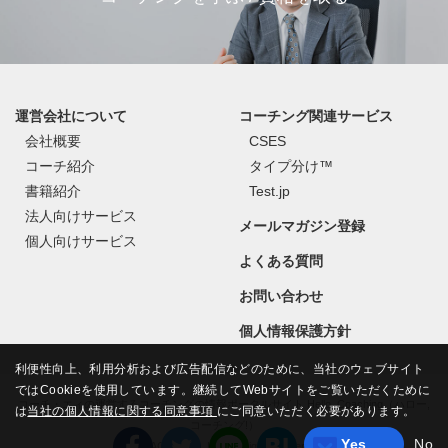
運営会社について
コーチング関連サービス
会社概要
CSES
コーチ紹介
タイプ分け™
書籍紹介
Test.jp
法人向けサービス
メールマガジン登録
個人向けサービス
よくある質問
お問い合わせ
個人情報保護方針
利便性向上、利用分析および広告配信などのために、当社のウェブサイト
ではCookieを使用しています。継続してWebサイトをご覧いただくために
コーチ・エィの運営するコーチングの情報ポータルサイト Hello, Coaching（ハロー,
は
当社の個人情報に関する同意事項
にご同意いただく必要があります。
コーチング!）
Yes
No
©
COACH A Co., Ltd.
All Rights Reserved.