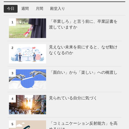
今日
週間
月間
殿堂入り
「卒業しろ」と言う前に、卒業証書を
1
渡していますか
見えない未来を前にすると、なぜ動け
2
なくなるのか
「面白い」から「楽しい」への橋渡し
3
見られている自分に気づく
4
「コミュニケーション反射能力」を高
5