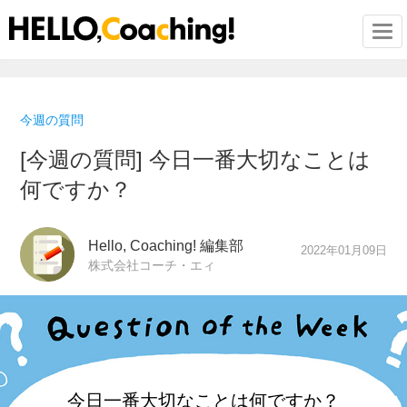
Togg
今週の質問
[今週の質問] 今日一番大切なことは
何ですか？
Hello, Coaching! 編集部
2022年01月09日
株式会社コーチ・エィ
今日一番大切なことは
何ですか？