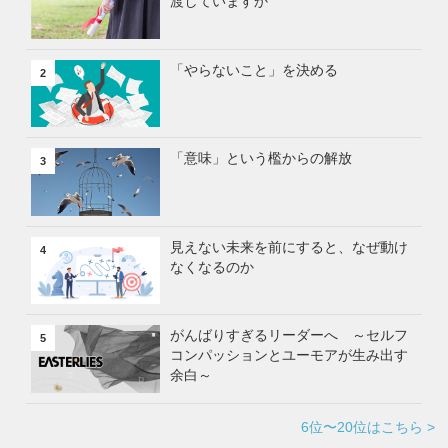
渡していますか
「やらないこと」を決める
2
「意味」という檻からの解放
3
見えない未来を前にすると、なぜ動け
4
なくなるのか
がんばりすぎるリーダーへ ～セルフ
5
コンパッションとユーモアが生み出す
余白～
6位〜20位はこちら >