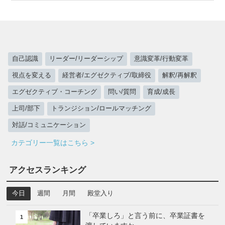
自己認識
リーダー/リーダーシップ
意識変革/行動変革
視点を変える
経営者/エグゼクティブ/取締役
解釈/再解釈
エグゼクティブ・コーチング
問い/質問
育成/成長
上司/部下
トランジション/ロールマッチング
対話/コミュニケーション
カテゴリー一覧はこちら >
アクセスランキング
今日
週間
月間
殿堂入り
「卒業しろ」と言う前に、卒業証書を
1