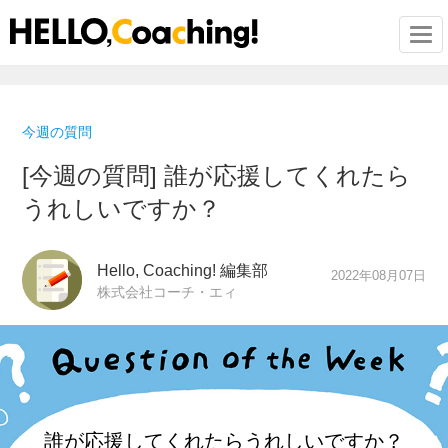
Togg
今週の質問
[今週の質問] 誰が応援してくれたら
うれしいですか？
Hello, Coaching! 編集部
2022年08月07日
株式会社コーチ・エィ
誰が応援してくれたら
うれしいですか？