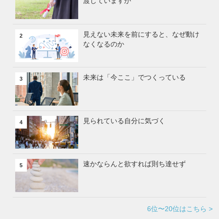
渡していますか
見えない未来を前にすると、なぜ動け
2
なくなるのか
未来は「今ここ」でつくっている
3
見られている自分に気づく
4
速かならんと欲すれば則ち達せず
5
6位〜20位はこちら >