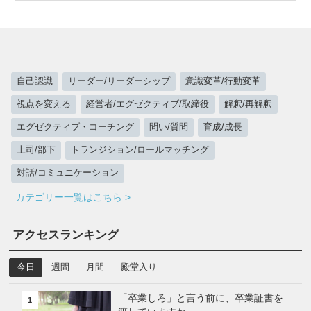
自己認識
リーダー/リーダーシップ
意識変革/行動変革
視点を変える
経営者/エグゼクティブ/取締役
解釈/再解釈
エグゼクティブ・コーチング
問い/質問
育成/成長
上司/部下
トランジション/ロールマッチング
対話/コミュニケーション
カテゴリー一覧はこちら >
アクセスランキング
今日
週間
月間
殿堂入り
「卒業しろ」と言う前に、卒業証書を
1