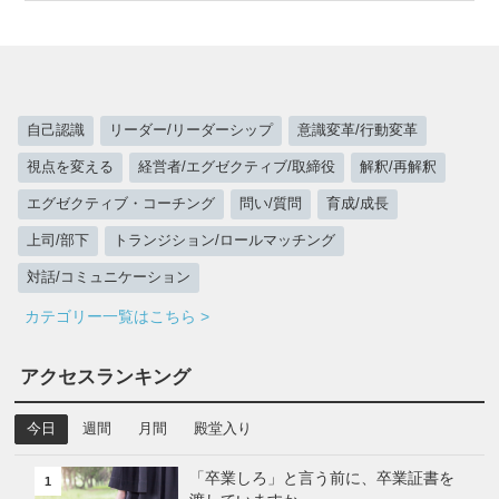
自己認識
リーダー/リーダーシップ
意識変革/行動変革
視点を変える
経営者/エグゼクティブ/取締役
解釈/再解釈
エグゼクティブ・コーチング
問い/質問
育成/成長
上司/部下
トランジション/ロールマッチング
対話/コミュニケーション
カテゴリー一覧はこちら >
アクセスランキング
今日
週間
月間
殿堂入り
「卒業しろ」と言う前に、卒業証書を
1