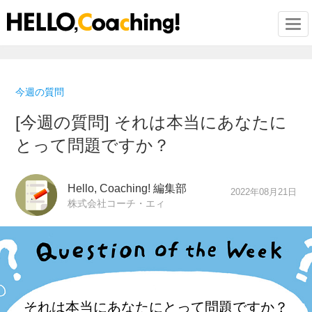
Togg
今週の質問
[今週の質問] それは本当にあなたに
とって問題ですか？
Hello, Coaching! 編集部
2022年08月21日
株式会社コーチ・エィ
それは本当にあなたにとって
問題ですか？