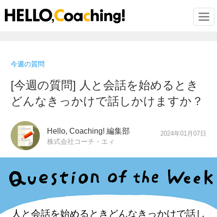
Togg
今週の質問
[今週の質問] 人と会話を始めるとき
どんなきっかけで話しかけますか？
Hello, Coaching! 編集部
2024年01月07日
株式会社コーチ・エィ
人と会話を始めるとき
どんなきっかけで話し