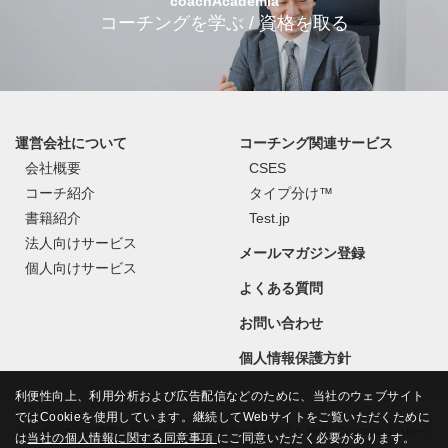
coachAcademia
コーチングを学ぶ / 資格を取る
運営会社について
コーチング関連サービス
会社概要
CSES
コーチ紹介
タイプ分け™
書籍紹介
Test.jp
法人向けサービス
メールマガジン登録
個人向けサービス
よくある質問
お問い合わせ
個人情報保護方針
利便性向上、利用分析および広告配信などのために、当社のウェブサイト
ではCookieを使用しています。継続してWebサイトをご覧いただくために
コーチ・エィの運営するコーチングの情報ポータルサイト Hello, Coaching（ハロー,
は
当社の個人情報に関する同意事項
にご同意いただく必要があります。