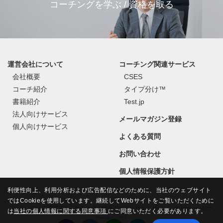
コーチングを学ぶ / 資格を取る
運営会社について
コーチング関連サービス
会社概要
CSES
コーチ紹介
タイプ分け™
書籍紹介
Test.jp
法人向けサービス
メールマガジン登録
個人向けサービス
よくある質問
お問い合わせ
個人情報保護方針
利便性向上、利用分析および広告配信などのために、当社のウェブサイト
ではCookieを使用しています。継続してWebサイトをご覧いただくために
コーチ・エィの運営するコーチングの情報ポータルサイト Hello, Coaching（ハロー,
は
当社の個人情報に関する同意事項
にご同意いただく必要があります。
コーチング!）