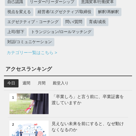
自己認識
リーダー/リーダーシップ
意識変革/行動変革
視点を変える
経営者/エグゼクティブ/取締役
解釈/再解釈
エグゼクティブ・コーチング
問い/質問
育成/成長
上司/部下
トランジション/ロールマッチング
対話/コミュニケーション
カテゴリー一覧はこちら >
アクセスランキング
今日
週間
月間
殿堂入り
「卒業しろ」と言う前に、卒業証書を
1
渡していますか
見えない未来を前にすると、なぜ動け
2
なくなるのか