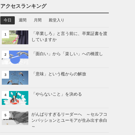
アクセスランキング
今日
週間
月間
殿堂入り
「卒業しろ」と言う前に、卒業証書を渡
1
していますか
「面白い」から「楽しい」への橋渡し
2
「意味」という檻からの解放
3
「やらないこと」を決める
4
がんばりすぎるリーダーへ ～セルフコ
5
ンパッションとユーモアが生み出す余白
～