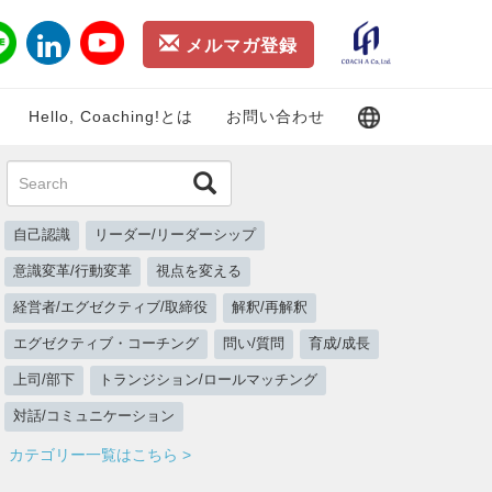
メルマガ登録
Hello, Coaching!とは
お問い合わせ
自己認識
リーダー/リーダーシップ
意識変革/行動変革
視点を変える
経営者/エグゼクティブ/取締役
解釈/再解釈
エグゼクティブ・コーチング
問い/質問
育成/成長
上司/部下
トランジション/ロールマッチング
対話/コミュニケーション
カテゴリー一覧はこちら >