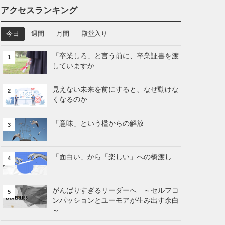
アクセスランキング
今日
週間
月間
殿堂入り
「卒業しろ」と言う前に、卒業証書を渡
1
していますか
見えない未来を前にすると、なぜ動けな
2
くなるのか
「意味」という檻からの解放
3
「面白い」から「楽しい」への橋渡し
4
がんばりすぎるリーダーへ ～セルフコ
5
ンパッションとユーモアが生み出す余白
～