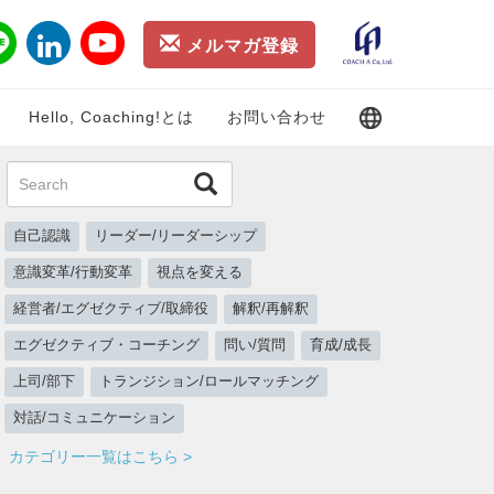
メルマガ登録
Hello, Coaching!とは
お問い合わせ
自己認識
リーダー/リーダーシップ
意識変革/行動変革
視点を変える
経営者/エグゼクティブ/取締役
解釈/再解釈
エグゼクティブ・コーチング
問い/質問
育成/成長
上司/部下
トランジション/ロールマッチング
対話/コミュニケーション
カテゴリー一覧はこちら >